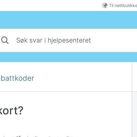
Til nettbutikk
 svar i hjelpesenteret
abattkoder
kort?