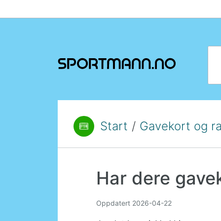
Hopp til innhold
Søk
Start
/
Gavekort og r
Du er her:
Har dere gave
Oppdatert
2026-04-22