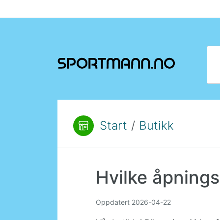
Hopp til innhold
Søk
Start
/
Butikk
Du er her:
Hvilke åpnings
Oppdatert
2026-04-22