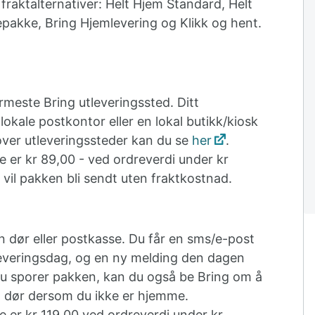
raktalternativer: Helt Hjem Standard, Helt
pakke, Bring Hjemlevering og Klikk og hent.
nærmeste Bring utleveringssted. Ditt
lokale postkontor eller en lokal butikk/kiosk
 over utleveringssteder kan du se
her
.
 er kr 89,00 - ved ordreverdi under kr
 vil pakken bli sendt uten fraktkostnad.
din dør eller postkasse. Du får en sms/e-post
leveringsdag, og en ny melding den dagen
 du sporer pakken, kan du også be Bring om å
n dør dersom du ikke er hjemme.
 er kr 119,00 ved ordreverdi under kr