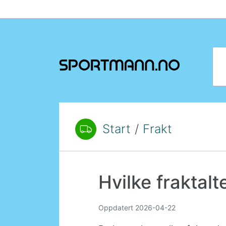
Hopp til innhold
Søk
Start
/
Frakt
Du er her:
Hvilke fraktalt
Oppdatert
2026-04-22