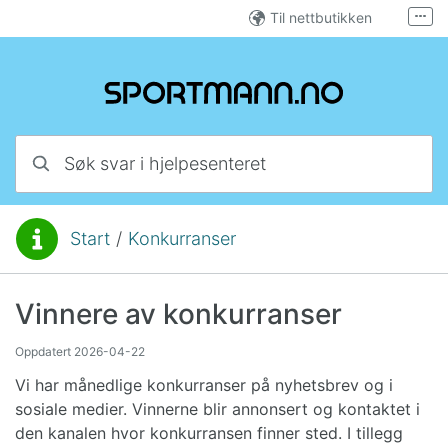
Hopp til innhold
Til nettbutikken
Fler
E-post
Facebook
Instagram
Søk svar i hjelpesenteret
Start
/
Konkurranser
Du er her:
Vinnere av konkurranser
Oppdatert
2026-04-22
Vi har månedlige konkurranser på nyhetsbrev og i
sosiale medier. Vinnerne blir annonsert og kontaktet i
den kanalen hvor konkurransen finner sted. I tillegg