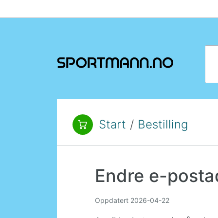
Hopp til innhold
Søk
Start
/
Bestilling
Du er her:
Endre e-posta
Oppdatert
2026-04-22