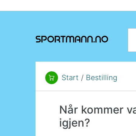
Hopp til innhold
Søk
Start
/
Bestilling
Du er her:
Når kommer va
igjen?