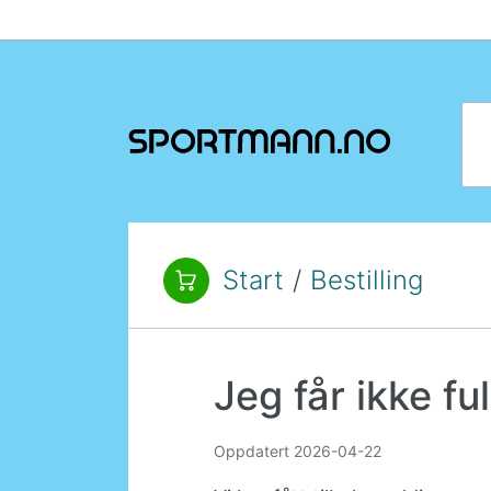
Hopp til innhold
Søk
Start
/
Bestilling
Du er her:
Jeg får ikke fu
Oppdatert
2026-04-22