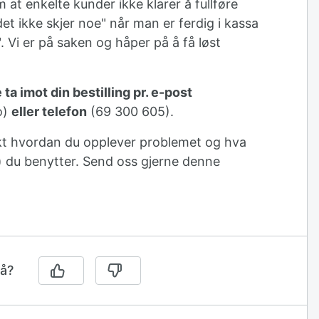
 at enkelte kunder ikke klarer å fullføre
"det ikke skjer noe" når man er ferdig i kassa
n". Vi er på saken og håper på å få løst
 ta imot din bestilling pr. e-post
o)
eller telefon
(69 300 605).
fikt hvordan du opplever problemet og hva
) du benytter. Send oss gjerne denne
på?